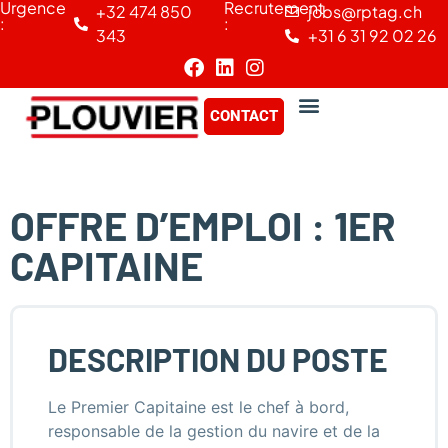
Urgence
Recrutement
+32 474 850
jobs@rptag.ch
Panneau de gestion des cookies
:
:
343
+31 6 31 92 02 26
CONTACT
OFFRE D’EMPLOI : 1ER
CAPITAINE
DESCRIPTION DU POSTE
Le Premier Capitaine est le chef à bord,
responsable de la gestion du navire et de la