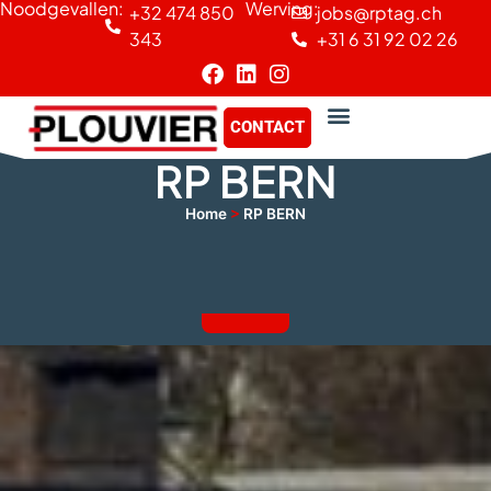
Noodgevallen:
Werving:
+32 474 850
jobs@rptag.ch
Cookies beheer paneel
343
+31 6 31 92 02 26
CONTACT
RP BERN
Home
>
RP BERN