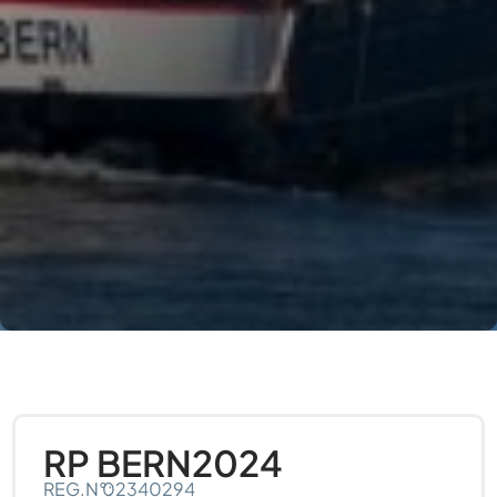
RP BERN
2024
REG.N°:
02340294