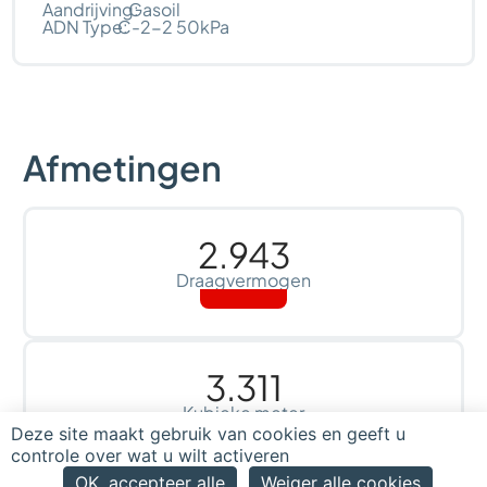
Aandrijving:
Gasoil
ADN Type:
C-2-2 50kPa
Afmetingen
2.943
Draagvermogen
3.311
Kubieke meter
Deze site maakt gebruik van cookies en geeft u
controle over wat u wilt activeren
OK, accepteer alle
Weiger alle cookies