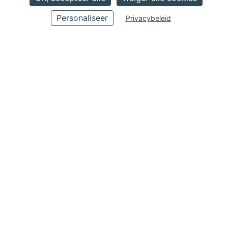
8 x 100
Personaliseer
Privacybeleid
Pompen
6
Tanks
110
Totale lengte
11.44
Breedte