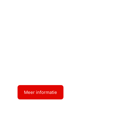
Diepgang : 3.20
RP HELSINKI
Meer informatie