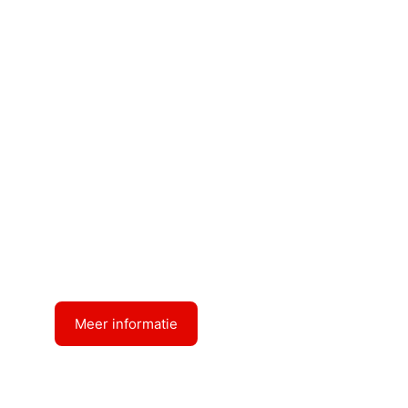
Diepgang : 3.21
RPG BRISTOL
Meer informatie