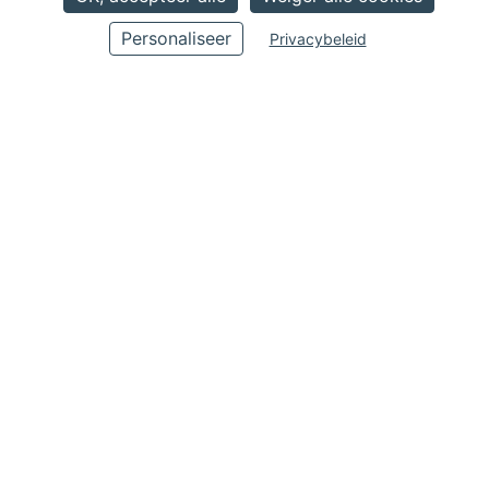
8 x 100
Personaliseer
Privacybeleid
Pompen
8
Tanks
110
Totale lengte
11.44
Breedte