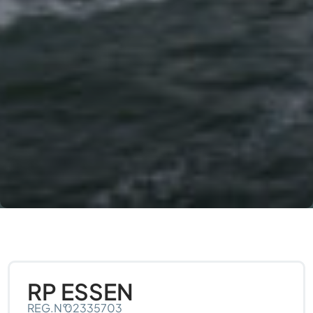
RP ESSEN
REG.N°:
02335703