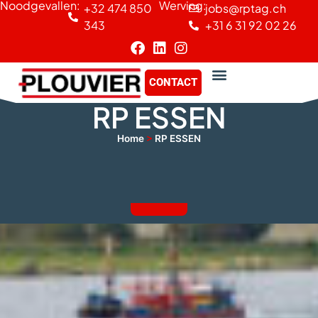
Noodgevallen:
Werving:
+32 474 850
jobs@rptag.ch
Cookies beheer paneel
343
+31 6 31 92 02 26
CONTACT
RP ESSEN
Home
>
RP ESSEN