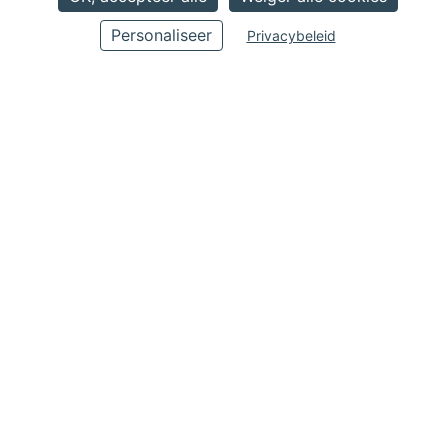
8 x 100
Personaliseer
Privacybeleid
Pompen
8
Tanks
110
Totale lengte
11.4
Breedte