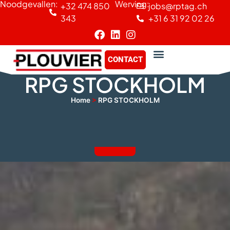
Noodgevallen:
Werving:
+32 474 850
jobs@rptag.ch
Cookies beheer paneel
343
+31 6 31 92 02 26
CONTACT
RPG STOCKHOLM
Home
>
RPG STOCKHOLM