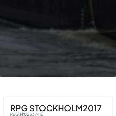
RPG STOCKHOLM
2017
REG.N°:
02337416