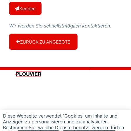
Senden
Wir werden Sie schnellstmöglich kontaktieren.
ZURÜCK ZU ANGEBOTE
PLOUVIER
NÜTZLICHE
LINKS
Startseite
Chartering
Uber uns
Rekrutierung
Unsere Flotte
Kontakt
Diese Webseite verwendet 'Cookies' um Inhalte und
Anzeigen zu personalisieren und zu analysieren.
RECHTLICHE HINWEISE
Bestimmen Sie, welche Dienste benutzt werden dürfen
DATENSCHUTZRICHTLINIEN