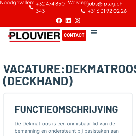
Noodgevallen:
Werving:
+32 474 850
jobs@rptag.ch
Cookies beheer paneel
343
+31 6 31 92 02 26
CONTACT
VACATURE:DEKMATROO
(DECKHAND)
FUNCTIEOMSCHRIJVING
De Dekmatroos is een onmisbaar lid van de
bemanning en ondersteunt bij basistaken aan